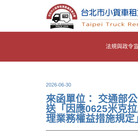
法規與政令
2026-06-30
來函單位： 交通部
送「因應0625米
理業務權益措施規定