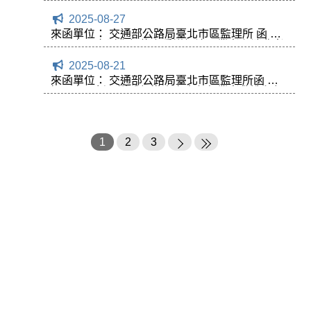
公司進行異地備援演練，將於114年9月6日14時
2025-08-27
至114年9月7日12時及114年9月7日13時至17時
30分中斷服務，請轉知所屬會員知悉，請查照。
來函單位： 交通部公路局臺北市區監理所 函 主
旨：有關定型化契約之爭議解決，業者和消費者
得依個案情形與實際需求，選擇調解、仲裁或訴
2025-08-21
訟等合適之爭議解決方案一式，請協助宣導，請
查照。
來函單位： 交通部公路局臺北市區監理所函 主
旨：有關新聞媒體報導小客車租賃業者偽造租契
約，請貴公會轉知所屬會員，情節重大最高可撤
銷汽車運輸業執照，請查辦。
1
2
3