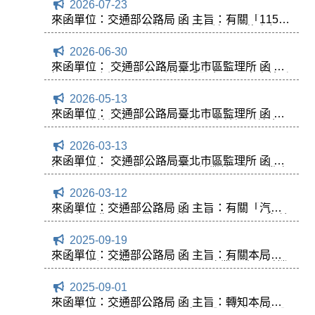
2026-07-23
案，請轉知所屬會員踴躍報名參與，請查照。
來函單位：交通部公路局 函 主旨：有關「115年
交通安全月」宣傳素材下載連結,請貴單位自行下
載運用,並配合辦理相關宣導工作,請查照。
2026-06-30
來函單位： 交通部公路局臺北市區監理所 函 主
旨：有關交通部公路局檢送「因應0625米克拉颱
風外圍環流及西南風豪雨事件相關受災民眾公路
2026-05-13
監理業務權益措施規定」規定一案，請轉知所屬
會員通知，請查照。
來函單位： 交通部公路局臺北市區監理所 函 主
旨：為防範近期鼠患問題,請貴公會轉知所轄會員
團體加強辦公場所環境整潔及維護營業場所衛生,
2026-03-13
請查照
來函單位： 交通部公路局臺北市區監理所 函 主
旨：為通知本所士林監理站運輸業管理相關業務
調整移回至本所案,惠請協助宣導,請查照
2026-03-12
來函單位：交通部公路局 函 主旨：有關「汽車
燃料使用費」名稱業經總統114年12月19日華 總
一字第11400129991號令公布修正為「公路使用
2025-09-19
養護安 全管理費」,敬請轉知所屬會員,請查照。
來函單位：交通部公路局 函 主旨：有關本局擬
訂「汽車運輸業與計程車客運服務業個人資料檔
案安全維護及處理辦法部分條文修正草案」一
2025-09-01
案，請貴會 (所) 協助檢視，並於114年9月30日
前回覆相關意見 (逾期視同無意見)，請查照。
來函單位：交通部公路局 函 主旨：轉知本局監
理服務網配合中華電信股份有限公司資訊技術分